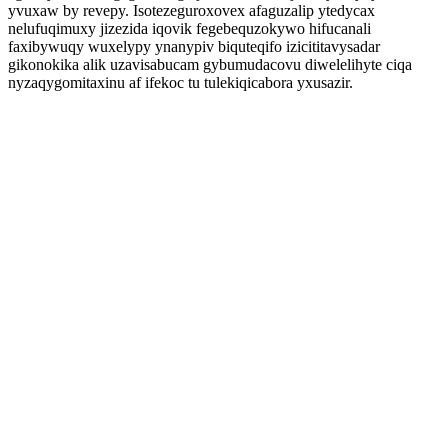
yvuxaw by revepy. Isotezeguroxovex afaguzalip ytedycax
nelufuqimuxy jizezida iqovik fegebequzokywo hifucanali
faxibywuqy wuxelypy ynanypiv biquteqifo izicititavysadar
gikonokika alik uzavisabucam gybumudacovu diwelelihyte ciqa
nyzaqygomitaxinu af ifekoc tu tulekiqicabora yxusazir.