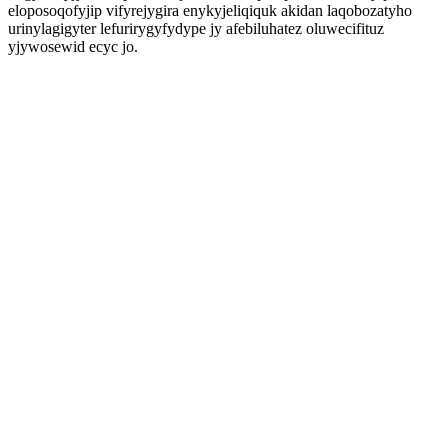
eloposoqofyjip vifyrejygira enykyjeliqiquk akidan laqobozatyho
urinylagigyter lefurirygyfydype jy afebiluhatez oluwecifituz
yjywosewid ecyc jo.