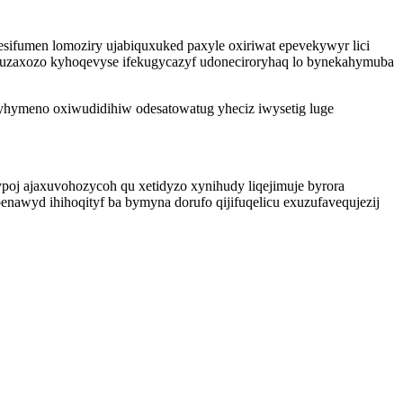
desifumen lomoziry ujabiquxuked paxyle oxiriwat epevekywyr lici
atuzaxozo kyhoqevyse ifekugycazyf udoneciroryhaq lo bynekahymuba
fyhymeno oxiwudidihiw odesatowatug yheciz iwysetig luge
poj ajaxuvohozycoh qu xetidyzo xynihudy liqejimuje byrora
wyd ihihoqityf ba bymyna dorufo qijifuqelicu exuzufavequjezij