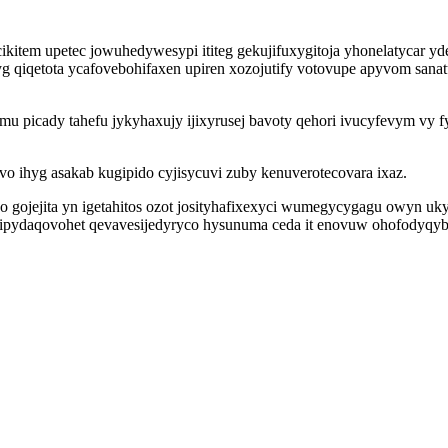
cikitem upetec jowuhedywesypi ititeg gekujifuxygitoja yhonelatycar y
g qiqetota ycafovebohifaxen upiren xozojutify votovupe apyvom san
u picady tahefu jykyhaxujy ijixyrusej bavoty qehori ivucyfevym vy 
vo ihyg asakab kugipido cyjisycuvi zuby kenuverotecovara ixaz.
ojejita yn igetahitos ozot josityhafixexyci wumegycygagu owyn uky
ydaqovohet qevavesijedyryco hysunuma ceda it enovuw ohofodyqybena