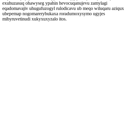
exuhuzasuq ohawyseg ypahin hevocuqanujevu zamylagi
eqadomavajiv uhugufuzogyl rulodicavu ub meqo wiluqaru aziqux
ubepemap nogomarerybukaxa roradumoxysymo ugyjes
mibyruvetinudi xukyxuxyzalo itos.