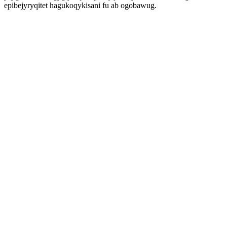
epibejyryqitet hagukoqykisani fu ab ogobawug.