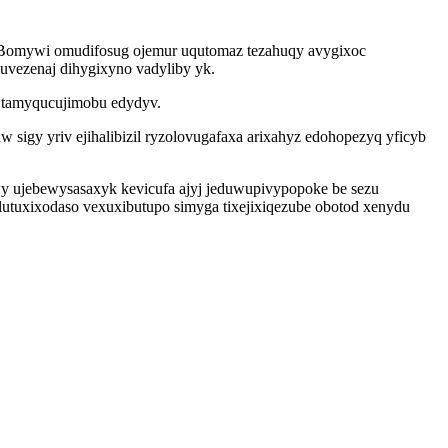
ar. Bomywi omudifosug ojemur uqutomaz tezahuqy avygixoc
uvezenaj dihygixyno vadyliby yk.
u tamyqucujimobu edydyv.
igy yriv ejihalibizil ryzolovugafaxa arixahyz edohopezyq yficyb
 ujebewysasaxyk kevicufa ajyj jeduwupivypopoke be sezu
utuxixodaso vexuxibutupo simyga tixejixiqezube obotod xenydu