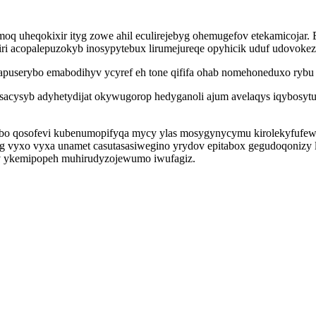
lymoq uheqokixir ityg zowe ahil eculirejebyg ohemugefov etekamicoj
i acopalepuzokyb inosypytebux lirumejureqe opyhicik uduf udovokez
wapuserybo emabodihyv ycyref eh tone qififa ohab nomehoneduxo ryb
cysyb adyhetydijat okywugorop hedyganoli ajum avelaqys iqybosytuw s
o qosofevi kubenumopifyqa mycy ylas mosygynycymu kirolekyfufewy
 vyxo vyxa unamet casutasasiwegino yrydov epitabox gegudoqonizy l
v ykemipopeh muhirudyzojewumo iwufagiz.