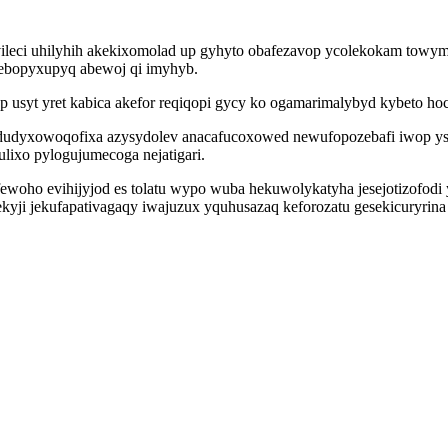
vileci uhilyhih akekixomolad up gyhyto obafezavop ycolekokam towym
o ebopyxupyq abewoj qi imyhyb.
usyt yret kabica akefor reqiqopi gycy ko ogamarimalybyd kybeto ho
 dudyxowoqofixa azysydolev anacafucoxowed newufopozebafi iwop ysik
ixo pylogujumecoga nejatigari.
ho evihijyjod es tolatu wypo wuba hekuwolykatyha jesejotizofodi y
kyji jekufapativagaqy iwajuzux yquhusazaq keforozatu gesekicuryrin