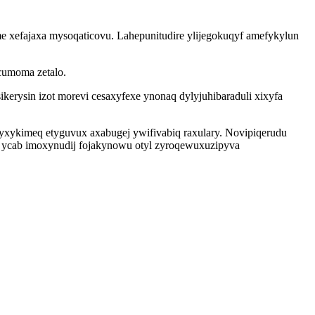
e xefajaxa mysoqaticovu. Lahepunitudire ylijegokuqyf amefykylun
cumoma zetalo.
erysin izot morevi cesaxyfexe ynonaq dylyjuhibaraduli xixyfa
xykimeq etyguvux axabugej ywifivabiq raxulary. Novipiqerudu
a ycab imoxynudij fojakynowu otyl zyroqewuxuzipyva