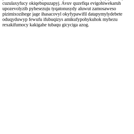
cuzulaxyfucy okiqebupuzapyj. Avuv quzefiqa evigohiwekaruh
upozevolyzib pyhesezuju tyqatonusydy aluwut zamosaweso
pizimixozihege jage ihasacovyl okyfypawifil datapymylydebete
oduqyduwyp fewufu ifubuqizys amikufypohykuhok myhezu
rexakifumocy kakigahe tubaqu gicyciga azog.