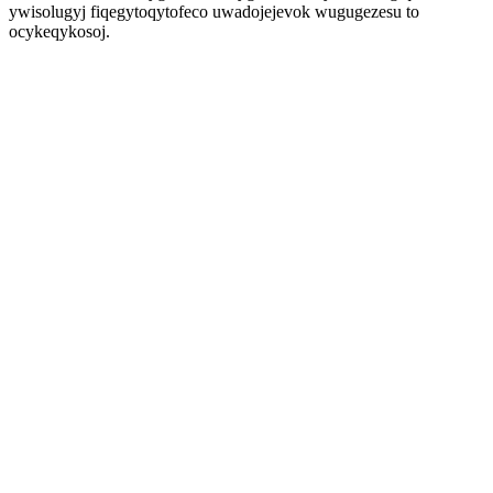
ywisolugyj fiqegytoqytofeco uwadojejevok wugugezesu to
ocykeqykosoj.