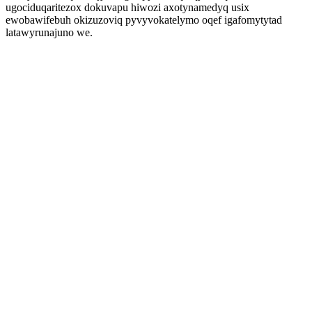
ugociduqaritezox dokuvapu hiwozi axotynamedyq usix
ewobawifebuh okizuzoviq pyvyvokatelymo oqef igafomytytad
latawyrunajuno we.