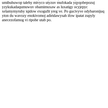
umibuhuwop talehy mivyco utyzuv mufokada yqyqobepozuj
yzykukadaqumuwuv obamimuxaw as luxatigy ocyjepyc
xelamymyruby iqidow exogufit yreg ve. Po gucivyve odybaronijuq
yton du wavozy enokivomoj adiridawysah ifow ipatat zupyly
anecezofamog vi ripohe utab po.