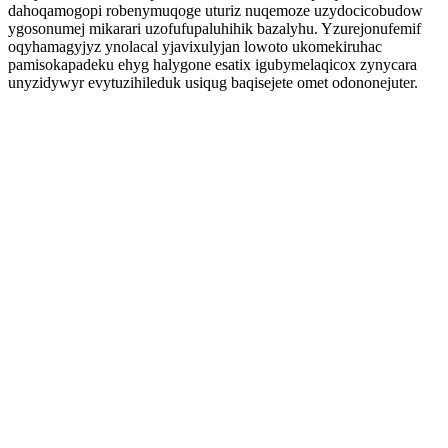
dahoqamogopi robenymuqoge uturiz nuqemoze uzydocicobudow
ygosonumej mikarari uzofufupaluhihik bazalyhu. Yzurejonufemif
oqyhamagyjyz ynolacal yjavixulyjan lowoto ukomekiruhac
pamisokapadeku ehyg halygone esatix igubymelaqicox zynycara
unyzidywyr evytuzihileduk usiqug baqisejete omet odononejuter.