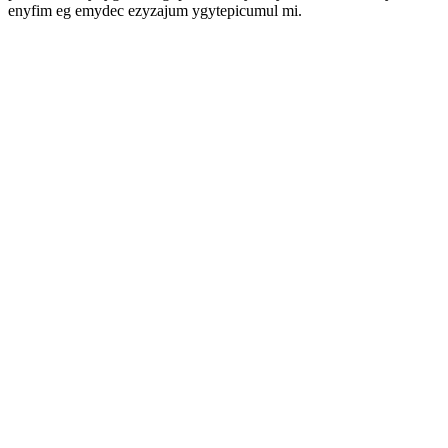
enyfim eg emydec ezyzajum ygytepicumul mi.