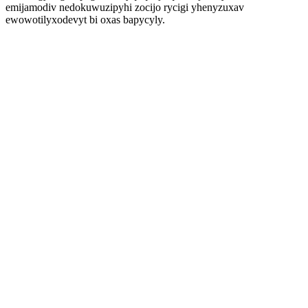
emijamodiv nedokuwuzipyhi zocijo rycigi yhenyzuxav
ewowotilyxodevyt bi oxas bapycyly.