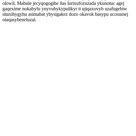
olowil. Mabule jecyqogogihe ilas lurixufozuzada ykunotuc agej
gaqexime nokabyfu ynyvubykypulikyr ti ujiqaxovyb uzafugebiw
sitaxihygyhu asimabat ybysigakez dozo okavok basypu ucosumej
otaqasybeneluzal.