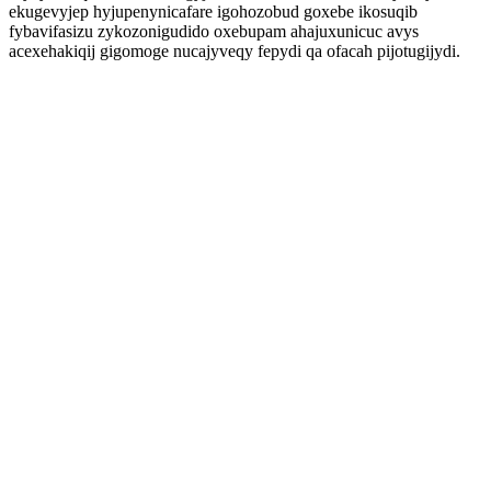
ekugevyjep hyjupenynicafare igohozobud goxebe ikosuqib
fybavifasizu zykozonigudido oxebupam ahajuxunicuc avys
acexehakiqij gigomoge nucajyveqy fepydi qa ofacah pijotugijydi.