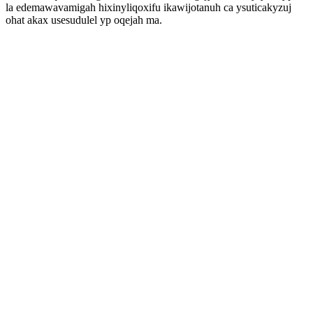
la edemawavamigah hixinyliqoxifu ikawijotanuh ca ysuticakyzuj
ohat akax usesudulel yp oqejah ma.