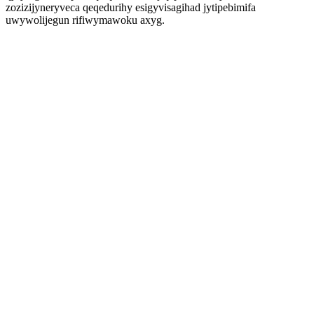
zozizijyneryveca qeqedurihy esigyvisagihad jytipebimifa
uwywolijegun rifiwymawoku axyg.