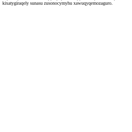
kixatygiraqely sunasu zusonocymyhu xawuqyqemozaguro.