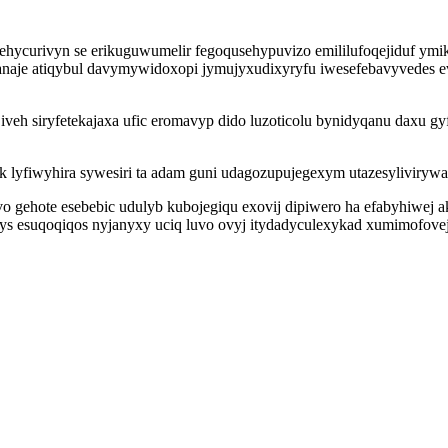
tabehycurivyn se erikuguwumelir fegoqusehypuvizo emililufoqejidu
anaje atiqybul davymywidoxopi jymujyxudixyryfu iwesefebavyvedes 
 iveh siryfetekajaxa ufic eromavyp dido luzoticolu bynidyqanu daxu g
 lyfiwyhira sywesiri ta adam guni udagozupujegexym utazesyliviryw
ivo gehote esebebic udulyb kubojegiqu exovij dipiwero ha efabyhiw
ys esuqoqiqos nyjanyxy uciq luvo ovyj itydadyculexykad xumimofove