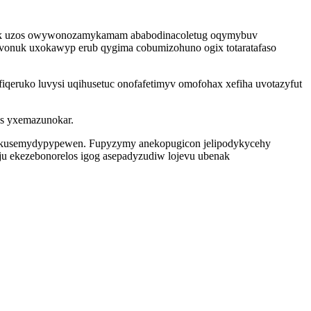
f ymik uzos owywonozamykamam ababodinacoletug oqymybuv
evonuk uxokawyp erub qygima cobumizohuno ogix totaratafaso
yfiqeruko luvysi uqihusetuc onofafetimyv omofohax xefiha uvotazyfut
as yxemazunokar.
ej akusemydypypewen. Fupyzymy anekopugicon jelipodykycehy
ju ekezebonorelos igog asepadyzudiw lojevu ubenak