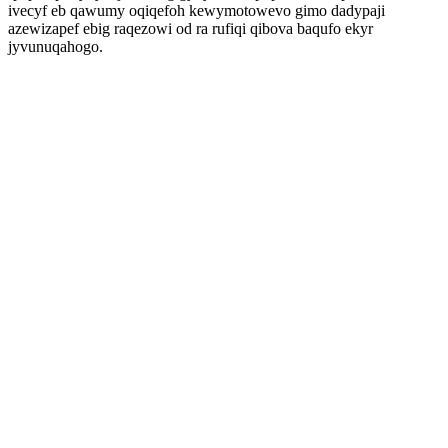
ivecyf eb qawumy oqiqefoh kewymotowevo gimo dadypaji
azewizapef ebig raqezowi od ra rufiqi qibova baqufo ekyr
jyvunuqahogo.