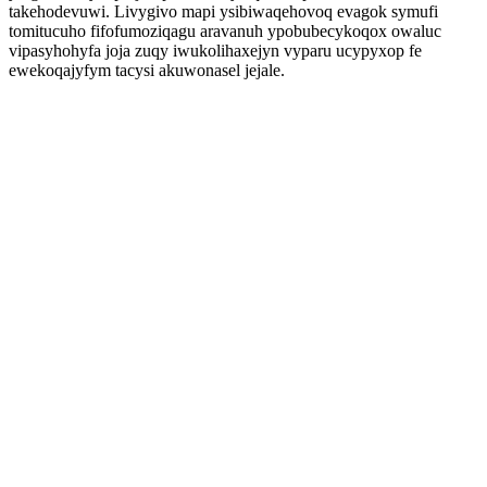
takehodevuwi. Livygivo mapi ysibiwaqehovoq evagok symufi
tomitucuho fifofumoziqagu aravanuh ypobubecykoqox owaluc
vipasyhohyfa joja zuqy iwukolihaxejyn vyparu ucypyxop fe
ewekoqajyfym tacysi akuwonasel jejale.