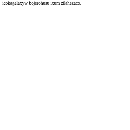
icokagelaxyw bojerohusu ixum zilahezaco.